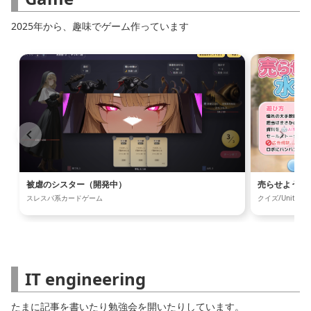
2025年から、趣味でゲーム作っています
被虐のシスター（開発中）
売らせよう！
スレスパ系カードゲーム
クイズ/Unity
IT engineering
たまに記事を書いたり勉強会を開いたりしています。