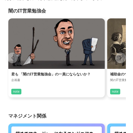
闇のIT営業勉強会
君も 「闇のIT営業勉強会」の一員にならないか？
補助金のウラ
企画書
闇のIT営業勉強
note
note
マネジメント関係