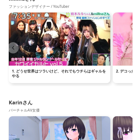
ファッションデザイナー / YouTuber
1. どうせ世界はツラいけど、それでもウチらはギャルを
2. デコった
やる
Karinさん
バーチャルAV女優