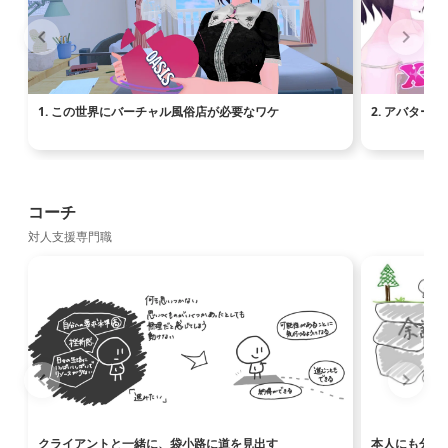
1. この世界にバーチャル風俗店が必要なワケ
2. アバタ
コーチ
対人支援専門職
クライアントと一緒に、袋小路に道を見出す
本人にも分か